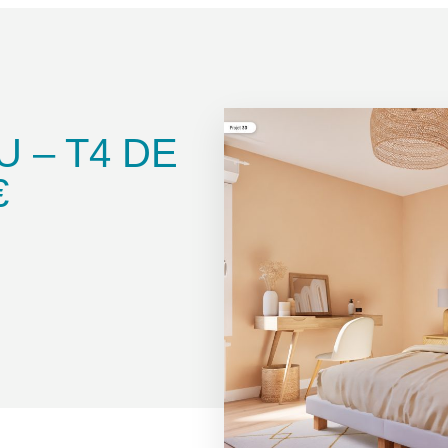
 – T4 DE
€