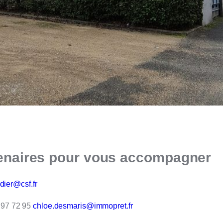
tenaires pour vous accompagner
idier@csf.fr
97 72 95
chloe.desmaris@immopret.fr