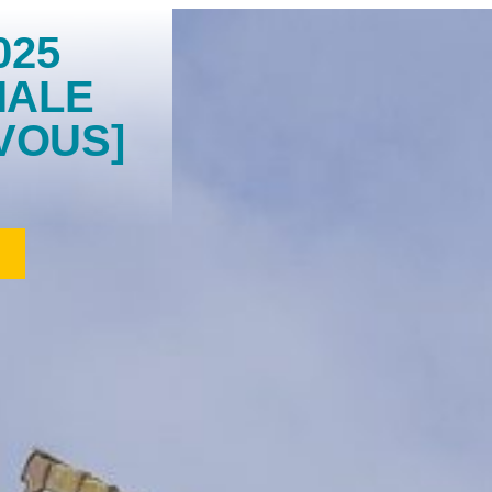
025
IALE
VOUS]